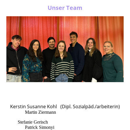
Unser Team
Kerstin Susanne Kohl
(Dipl. Sozialpäd./arbeiterin)
Martin Ziermann
(Sozialpäd./arbeiter B.A.)
Stefanie Gerisch
(Sozialpäd./arbeiterin B.A.)
Patrick Simonyi
(Pädagogik M.A.)