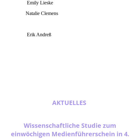
Emily Lieske
(Sozialpäd./arbeiterin B.A.)
Natalie Clemens
(Sozialpäd./arbeiterin B.A.)
Sebastian Beulich (Sozialpäd./arbeiter B.A.)
Erik Andreß
(FSJ-Kraft)
AKTUELLES
Wissenschaftliche Studie zum
einwöchigen Medienführerschein in 4.